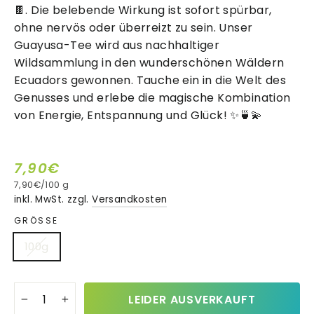
🍫. Die belebende Wirkung ist sofort spürbar,
ohne nervös oder überreizt zu sein. Unser
Guayusa-Tee wird aus nachhaltiger
Wildsammlung in den wunderschönen Wäldern
Ecuadors gewonnen. Tauche ein in die Welt des
Genusses und erlebe die magische Kombination
von Energie, Entspannung und Glück! ✨🍵💫
7,90€
7,90€
/
100 g
Normaler
inkl. MwSt. zzgl.
Versandkosten
Preis
GRÖSSE
100g
LEIDER AUSVERKAUFT
−
+