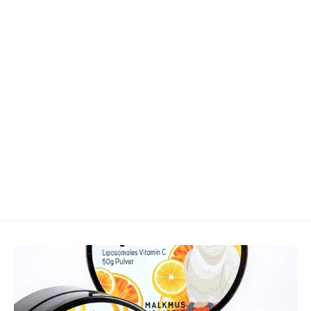
Guayusa Tee - Natürlicher
Energieschub für Körper und
Geist
7,90€
7,90€/100 g