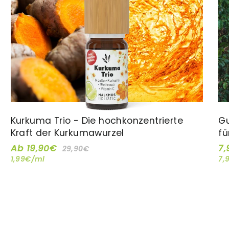
Kurkuma Trio - Die hochkonzentrierte
Gu
Kraft der Kurkumawurzel
fü
Ab 19,90€
Normaler
Sonderpreis
7
29,90€
1,99€/ml
7,
Preis