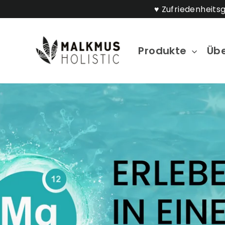
Direkt
♥️ Zufriedenheits
zum
Inhalt
MALKMUS
Produkte
Übe
HOLISTIC