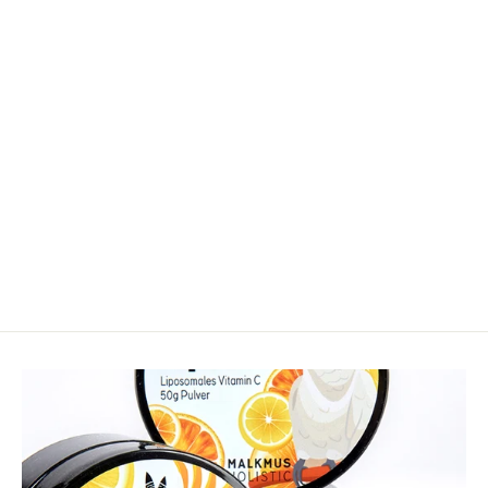
Ingwer ImmunDrops: Die
hochkonzentrierte Kraft der
Ingwerwurzel
29,90€
29,90€/10 ml