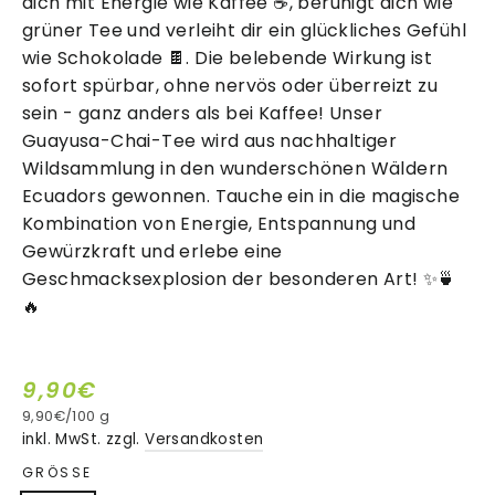
dich mit Energie wie Kaffee ☕️, beruhigt dich wie
grüner Tee und verleiht dir ein glückliches Gefühl
wie Schokolade 🍫. Die belebende Wirkung ist
sofort spürbar, ohne nervös oder überreizt zu
sein - ganz anders als bei Kaffee! Unser
Guayusa-Chai-Tee wird aus nachhaltiger
Wildsammlung in den wunderschönen Wäldern
Ecuadors gewonnen. Tauche ein in die magische
Kombination von Energie, Entspannung und
Gewürzkraft und erlebe eine
Geschmacksexplosion der besonderen Art! ✨🍵
🔥
9,90€
9,90€
/
100 g
Normaler
inkl. MwSt. zzgl.
Versandkosten
Preis
GRÖSSE