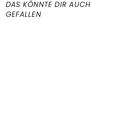
DAS KÖNNTE DIR AUCH
GEFALLEN
Guayusa Chai Tee - Würzige
Energie aus der Natur
9,90€
9,90€/100 g